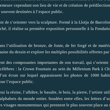
meure cependant son lieu de vie et de création de prédilection. 
 souvent destinées à l’espace public.
 de s’orienter vers la sculpture. Formé à la Llotja de Barcelo
ché, il réalise sa première exposition personnelle à la Fondat
ans l’utilisation de bronze, de fonte, de fer forgé et de matér
aine du dessin et explore les multiples possibilités offertes par
nent des composantes importantes de son travail, qui s’orient
 célèbres : la Crown Fountain au sein du Millenium Park à Chi
’un écran sur lequel apparaissent les photos de 1000 habit
our l’espace public.
la résine, l’albâtre, le basalte, le bois, la pierre, l’artiste ut
s alphabets du monde entier. Soudées entre elles, les lettres d’
es visages monumentaux qui prennent le plus souvent place au s