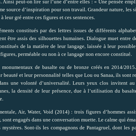
 Ainsi peut-on lire sur l’une d’entre elles : « Une pensée empl
me source d’inspiration pour son travail. Grandeur nature, les 
 à leur gré entre ces figures et ces sentences.
ments constitués par des lettres issues de différents alphabet
ent être assis des silhouettes humaines. Dialogue muet entre de
stitués de la matière de leur langage, laissée à leur possible
s figures, perméable ou non à ce langage non encore constitué.
ges monumentaux de basalte ou de bronze créés en 2014/2015.
 beauté et leur personnalité telles que Lou ou Sanaa, ils sont re
dans une volonté d’universalité. Leurs yeux clos invitent au
nnes, la densité de leur présence, due à l’utilisation du basalt
e.
entale, Air, Water, Void (2014) : trois figures d’hommes assi
, sont engagés dans une conversation muette. Le calme qui éman
s mystères. Sont-ils les compagnons de Pantagruel, dont les pa