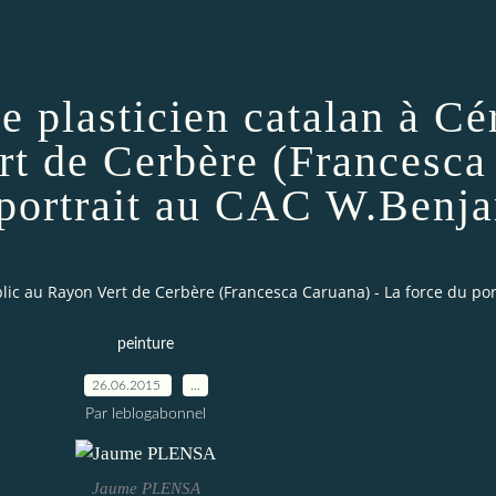
plasticien catalan à Cér
rt de Cerbère (Francesca
 portrait au CAC W.Benj
ublic au Rayon Vert de Cerbère (Francesca Caruana) - La force du p
peinture
26.06.2015
…
Par leblogabonnel
Jaume PLENSA