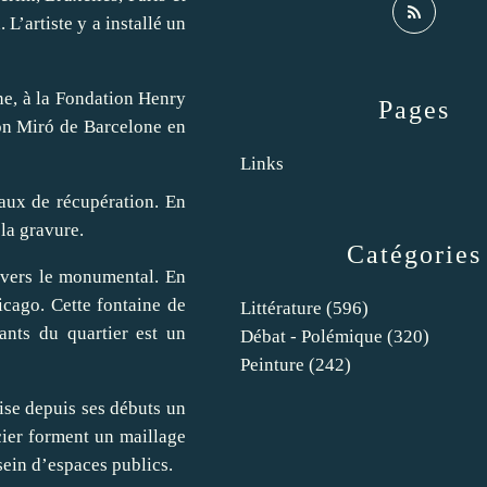
L’artiste y a installé un
ne, à la Fondation Henry
Pages
ion Miró de Barcelone en
Links
iaux de récupération. En
 la gravure.
Catégories
e vers le monumental. En
cago. Cette fontaine de
Littérature
(596)
ants du quartier est un
Débat - Polémique
(320)
Peinture
(242)
ilise depuis ses débuts un
acier forment un maillage
ein d’espaces publics.