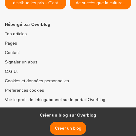
distribue les prix - C'est
de succès que la culture -
Perpi(po)gnon
Le trou aux cochons - Le
musée H. RIGAUD - Mardis
graves - >
Hébergé par Overblog
Top articles
Pages
Contact
Signaler un abus
C.G.U.
Cookies et données personnelles
Préférences cookies
Voir le profil de leblogabonnel sur le portail Overblog
Créer un blog sur Overblog
Créer un blog