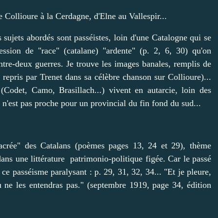
 Collioure à la Cerdagne, d'Elne au Vallespir...
s sujets abordés sont passéistes, loin d'une Catalogne qui se
ession de "race" (catalane) "ardente" (p. 2, 6, 30) qu'on
entre-deux guerres. Je trouve les images banales, remplis de
 repris par Trenet dans sa célèbre chanson sur Collioure)...
(Codet, Camo, Brasillach...) vivent en autarcie, loin des
es, n'est pas proche pour un provincial du fin fond du sud...
"sacrée" des Catalans (poèmes pages 13, 24 et 29), thème
dans une littérature patrimonio-politique figée. Car le passé
c ce passéisme paralysant : p. 29, 31, 32, 34... "Et je pleure,
u ne les entendras pas." (septembre 1919, page 34, édition