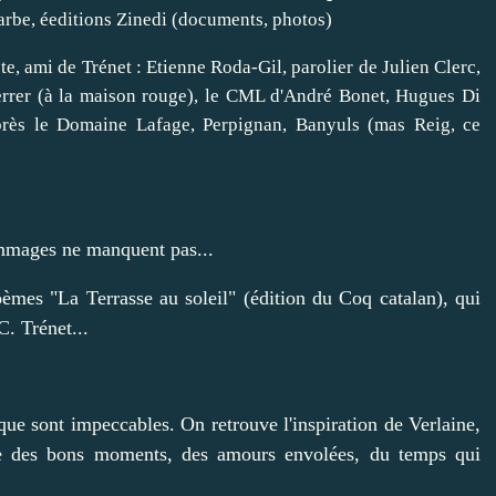
Barbe, éeditions Zinedi (documents, photos)
ète, ami de Trénet : Etienne Roda-Gil, parolier de Julien Clerc,
Ferrer (à la maison rouge), le CML d'André Bonet, Hugues Di
 après le Domaine Lafage, Perpignan, Banyuls (mas Reig, ce
mmages ne manquent pas...
oèmes "La Terrasse au soleil" (édition du Coq catalan), qui
C. Trénet...
ique sont impeccables. On retrouve l'inspiration de Verlaine,
gie des bons moments, des amours envolées, du temps qui