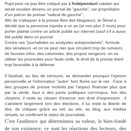
Pujol pour ne pas être critiqué par
L'Indépendant
catalan qui
serait soudain devenu un journal de "gauche", car propriétaire
d'un patron de presse "radical de gauche"…
Afin de s'attaquer à la presse libre des blogueurs, le Sénat a
décidé que la personne injuriée a un an (et non plus 3 mois) pour
porter plainte contre un article publié sur internet (sauf s'il a aussi
été publié dans un journal.
Contre ces "journalistes ou analystes autoproclamés", formule
des sénateurs -et on ne peut nier que circulent trop de rumeurs,
de fausses infos, des calomnies, des propos vengeurs- on va
utiliser les poursuites pour faute civile, le droit de la presse étant
trop favorable à la défense.
Il faudrait, au lieu de censurer, se demander pourquoi l'opinion
personnelle et l'information "autre" font florès sur le net…Face à
des groupes de presse motivés par l'aspect financier plus que
par la vérité, face à des partis politiques corrompus, loin des
citoyens, il reste au citoyen d'exercer son droit d'expression : il
s'abstient largement lors des élections, il lui reste la liberté de
dire, de critiquer grâce au net, au site, au blog, aux médias
virtuels, lui conférant le statut de journaliste.
C'est l'audience qui déterminera sa valeur, le bien-fondé
de son existence; ce sont les réactions des lecteurs, des