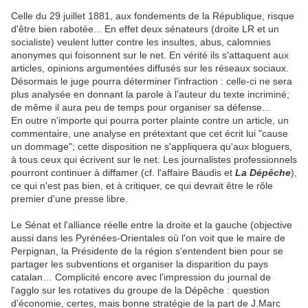
Celle du 29 juillet 1881, aux fondements de la République, risque
d'être bien rabotée... En effet deux sénateurs (droite LR et un
socialiste) veulent lutter contre les insultes, abus, calomnies
anonymes qui foisonnent sur le net. En vérité ils s'attaquent aux
articles, opinions argumentées diffusés sur les réseaux sociaux.
Désormais le juge pourra déterminer l'infraction : celle-ci ne sera
plus analysée en donnant la parole à l'auteur du texte incriminé;
de même il aura peu de temps pour organiser sa défense...
En outre n'importe qui pourra porter plainte contre un article, un
commentaire, une analyse en prétextant que cet écrit lui "cause
un dommage"; cette disposition ne s'appliquera qu'aux bloguers,
à tous ceux qui écrivent sur le net. Les journalistes professionnels
pourront continuer à diffamer (cf. l'affaire Baudis et
La
Dépêche
),
ce qui n'est pas bien, et à critiquer, ce qui devrait être le rôle
premier d'une presse libre.
Le Sénat et l'alliance réelle entre la droite et la gauche (objective
aussi dans les Pyrénées-Orientales où l'on voit que le maire de
Perpignan, la Présidente de la région s'entendent bien pour se
partager les subventions et organiser la disparition du pays
catalan… Complicité encore avec l'impression du journal de
l'agglo sur les rotatives du groupe de la Dépêche : question
d'économie, certes, mais bonne stratégie de la part de J.Marc