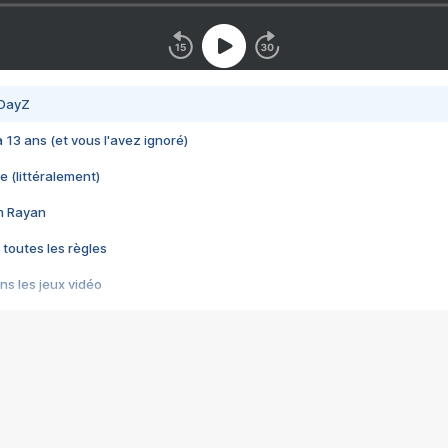
 DayZ
 a 13 ans (et vous l'avez ignoré)
e (littéralement)
im Rayan
 toutes les règles
s les jeux vidéo
us choquant de Rockstar ? - Le scandale BULLY
e plus moche de Steam
du RÊVE tourne au CAUCHEMAR
pendant 8 heures