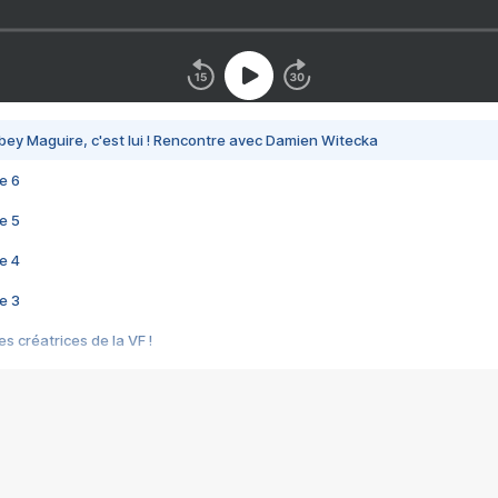
bey Maguire, c'est lui ! Rencontre avec Damien Witecka
e 6
e 5
e 4
e 3
s créatrices de la VF !
e 2
e 1
e Mektoub My Love arrive enfin ! Rencontre avec Shaïn Boumedine et Sal