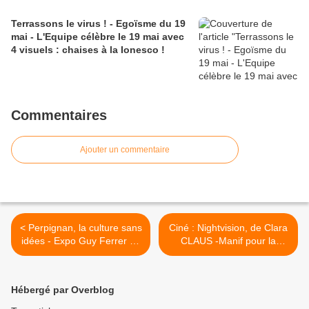
Terrassons le virus ! - Egoïsme du 19
mai - L'Equipe célèbre le 19 mai avec
4 visuels : chaises à la Ionesco !
Commentaires
Ajouter un commentaire
< Perpignan, la culture sans
Ciné : Nightvision, de Clara
idées - Expo Guy Ferrer au
CLAUS -Manif pour la
Centre d'art contemporain
Culture - Patrimoine :
Roger Castang
l'arbre >
Hébergé par Overblog