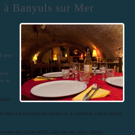
a à Banyuls sur Mer
 d’une
cave
ne et
 quand
e dîner à la fraîcheur des pierres ou, à l’extérieur, sous le charme
position des chaises bébés, ainsi que des sièges enfants.