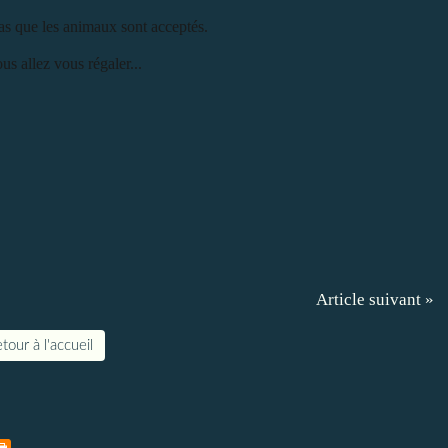
pas que les animaux sont acceptés.
s allez vous régaler...
Article suivant »
tour à l'accueil