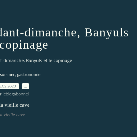
ndant-dimanche, Banyuls
e copinage
nt-dimanche, Banyuls et le copinage
,
-sur-mer
gastronomie
6.02.2023
…
r leblogabonnel
la vieille cave