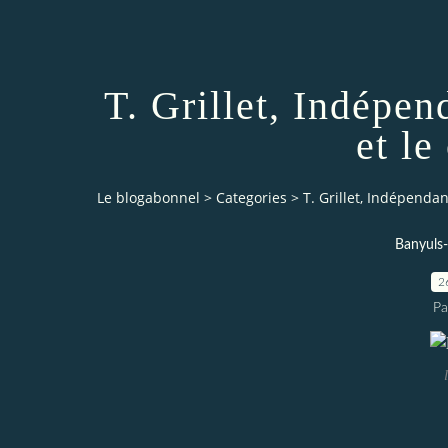
T. Grillet, Indépe
et l
Le blogabonnel
>
Categories
>
T. Grillet, Indépenda
Banyuls
2
Pa