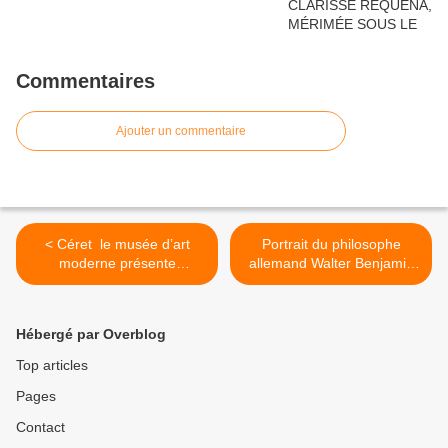
Commentaires
Ajouter un commentaire
< Céret le musée d’art
Portrait du philosophe
moderne présente
allemand Walter Benjamin
l’exposition “Constellations”
demandé à Chat GPT
: Bachelard, Walter
(Intelligence artificielle) >
Benjamin, Auguste Blanqui,
Hébergé par Overblog
G. Scholem
Top articles
Pages
Contact