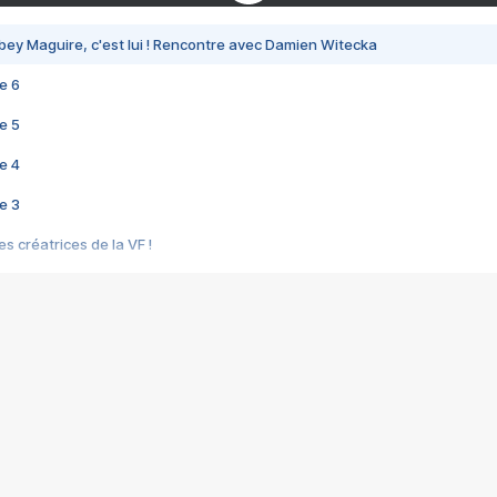
bey Maguire, c'est lui ! Rencontre avec Damien Witecka
e 6
e 5
e 4
e 3
s créatrices de la VF !
e 2
e 1
e Mektoub My Love arrive enfin ! Rencontre avec Shaïn Boumedine et Sal
i : après Toni en famille
elle réalise le bouleversant Dites lui que je l'aime
ais ! Rencontre autour de Vie privée de Rebecca Zlotowski