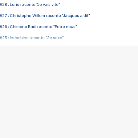
28 : Lorie raconte "Je vais vite"
#27 : Christophe Willem raconte "Jacques a dit"
#26 : Chimène Badi raconte "Entre nous"
#25 : Indochine raconte "3e sexe"
#24 : Zaho raconte "C'est chelou"
#23 : Patrick Bruel raconte "Au café des délices"
#22 : Kyo raconte "Le chemin"
#21 : Nolwenn Leroy raconte "Cassé"
#20 : Patrick Hernandez raconte "Born to be alive"
#19 : Lorie raconte "Près de moi"
#18 : Michael Jones raconte "A nos actes manqués" (avec Jean-Jacque
#17 : Khaled raconte "Aïcha"
#16 : Corneille raconte "Parce qu'on vient de loin"