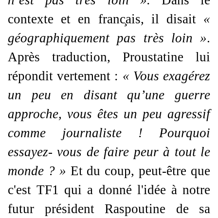
n’est pas très loin ».
Dans le
contexte et en franc
ais, il disait
«
géographiquement pas très loin »
.
Après traduction, Proustatine lui
répondit vertement :
« Vous exagérez
un peu en disant qu’une guerre
approche, vous êtes un peu agressif
comme journaliste ! Pourquoi
essayez- vous de faire peur à tout le
monde ? »
Et du coup, peut-ê
t
re que
c'est TF1 qui a donné l'idée à notre
futur président Raspoutine de sa