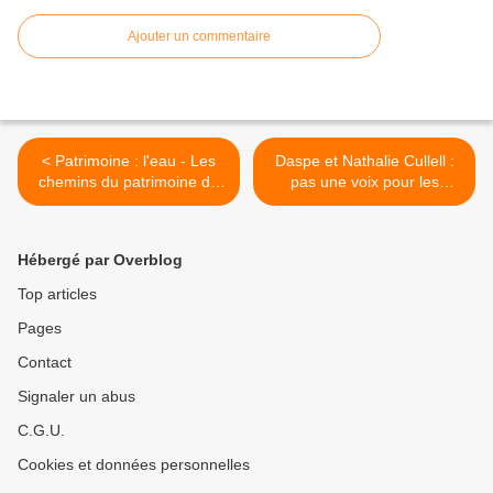
Ajouter un commentaire
< Patrimoine : l'eau - Les
Daspe et Nathalie Cullell :
chemins du patrimoine de
pas une voix pour les
Mérimée et Walter
candidats insoumis du 66 -
Benjamin, par C. Réquéna -
Imageries festives à
Sant-Joan, par Joan Iglesis
Perpignan, la bêtise par
Hébergé par Overblog
-
André Gluksmann... >
Top articles
Pages
Contact
Signaler un abus
C.G.U.
Cookies et données personnelles