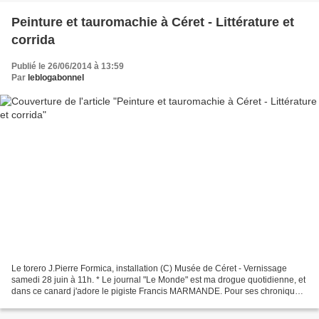
Peinture et tauromachie à Céret - Littérature et
corrida
Publié le 26/06/2014 à 13:59
Par
leblogabonnel
Le torero J.Pierre Formica, installation (C) Musée de Céret - Vernissage
samedi 28 juin à 11h. * Le journal "Le Monde" est ma drogue quotidienne, et
dans ce canard j'adore le pigiste Francis MARMANDE. Pour ses chroniques
de jazz, pour (hélas!) ses reportages...