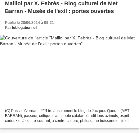
Maillol par X. Febrès - Blog culturel de Met
Barran - Musée de l'exil : portes ouvertes
Publié le 28/06/2014 à 09:21
Par
leblogabonnel
(C) Pascal Yvernault. ***Lire absolument le blog de Jacques Quéralt (MET
BARRAN), passeur, critique d'art, poète catalan, érudit tous azimuts, esprit
curieux et à contre-courant, à contre-culture, philosophe buissonnier, intello
dilettante, anti-bobo...