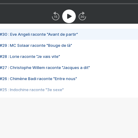
#30 : Eve Angeli raconte "Avant de partir"
#29 : MC Solaar raconte "Bouge de là"
28 : Lorie raconte "Je vais vite"
#27 : Christophe Willem raconte "Jacques a dit"
#26 : Chimène Badi raconte "Entre nous"
#25 : Indochine raconte "3e sexe"
#24 : Zaho raconte "C'est chelou"
#23 : Patrick Bruel raconte "Au café des délices"
#22 : Kyo raconte "Le chemin"
#21 : Nolwenn Leroy raconte "Cassé"