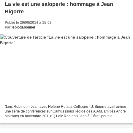
La vie est une saloperie : hommage à Jean
Bigorre
Publié le 29/06/2014 à 15:03
Par
leblogabonnel
(Loïc Robinot) - Jean avec Hélène Rufat à Collioure - J. Bigorre avait animé
une série de conférences sur Camus (sous l'égide des AIAM, amitiés André
Malraux) en novembre 201. (C) Loïc Robinot) Jean à Céret, pour le
centenaire d'A.Camus...(avec Michel...