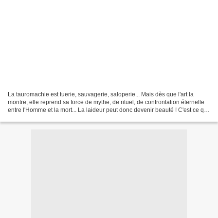
La tauromachie est tuerie, sauvagerie, saloperie... Mais dès que l'art la
montre, elle reprend sa force de mythe, de rituel, de confrontation éternelle
entre l'Homme et la mort... La laideur peut donc devenir beauté ! C'est ce qui
arrive à Céret, Mecque...