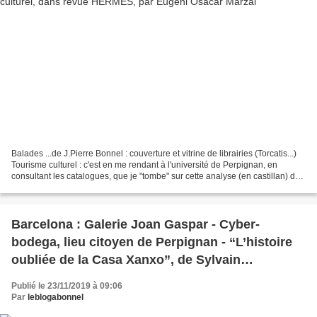
Balades ...de J.Pierre Bonnel : couverture et vitrine de librairies (Torcatis...)
Tourisme culturel : c'est en me rendant à l'université de Perpignan, en
consultant les catalogues, que je "tombe" sur cette analyse (en castillan) de
mon livre (revue HERMES...
Barcelona : Galerie Joan Gaspar - Cyber-
bodega, lieu citoyen de Perpignan - “L’histoire
oubliée de la Casa Xanxo”, de Sylvain
Chevauché, par Clarisse Réquéna - Joan
Publié le 23/11/2019 à 09:06
Llorenç Solé, par Jean IGLESIS
Par
leblogabonnel