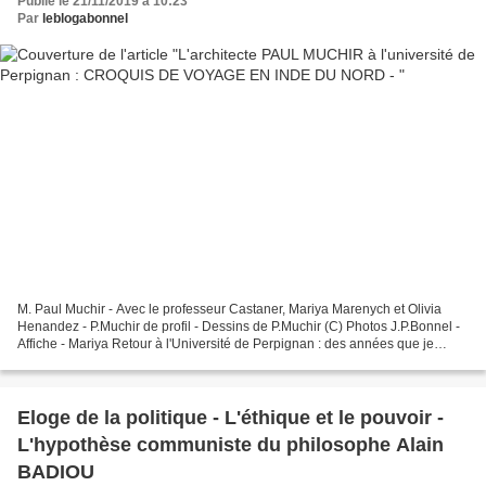
Publié le 21/11/2019 à 10:23
Par
leblogabonnel
M. Paul Muchir - Avec le professeur Castaner, Mariya Marenych et Olivia
Henandez - P.Muchir de profil - Dessins de P.Muchir (C) Photos J.P.Bonnel -
Affiche - Mariya Retour à l'Université de Perpignan : des années que je
n'étais pas revenu au campus du...
Eloge de la politique - L'éthique et le pouvoir -
L'hypothèse communiste du philosophe Alain
BADIOU