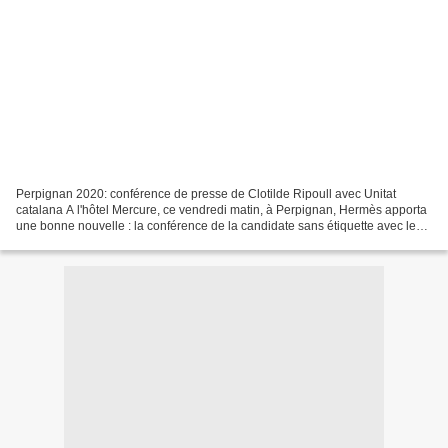
Perpignan 2020: conférence de presse de Clotilde Ripoull avec Unitat
catalana A l'hôtel Mercure, ce vendredi matin, à Perpignan, Hermès apporta
une bonne nouvelle : la conférence de la candidate sans étiquette avec le
parti catalan dirigé par Jaume Roure,...