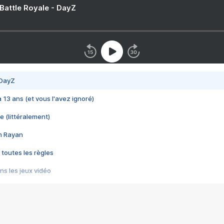
 Battle Royale - DayZ
 DayZ
 a 13 ans (et vous l'avez ignoré)
e (littéralement)
im Rayan
 toutes les règles
s les jeux vidéo
us choquant de Rockstar ? - Le scandale BULLY
e plus moche de Steam