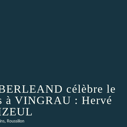
s BERLEAND célèbre le
s à VINGRAU : Hervé
IZEUL
,
ins
Roussillon