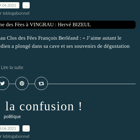
9.06.2021
…
r leblogabonnel
 au Clos des Fées François Berléand : « J’aime autant le
édien a plongé dans sa cave et ses souvenirs de dégustation
Lire la suite
: la confusion !
politique
8.06.2021
…
r leblogabonnel