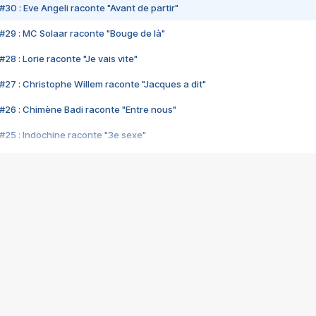
#30 : Eve Angeli raconte "Avant de partir"
#29 : MC Solaar raconte "Bouge de là"
28 : Lorie raconte "Je vais vite"
#27 : Christophe Willem raconte "Jacques a dit"
#26 : Chimène Badi raconte "Entre nous"
#25 : Indochine raconte "3e sexe"
#24 : Zaho raconte "C'est chelou"
#23 : Patrick Bruel raconte "Au café des délices"
#22 : Kyo raconte "Le chemin"
#21 : Nolwenn Leroy raconte "Cassé"
#20 : Patrick Hernandez raconte "Born to be alive"
#19 : Lorie raconte "Près de moi"
#18 : Michael Jones raconte "A nos actes manqués" (avec Jean-Jacque