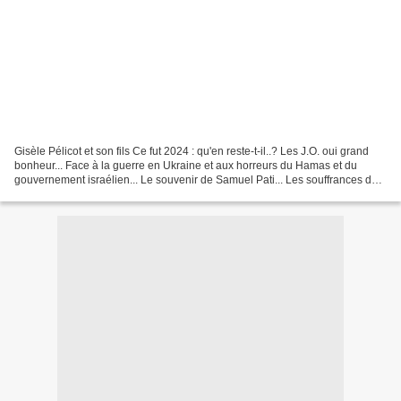
Gisèle Pélicot et son fils Ce fut 2024 : qu'en reste-t-il..? Les J.O. oui grand
bonheur... Face à la guerre en Ukraine et aux horreurs du Hamas et du
gouvernement israélien... Le souvenir de Samuel Pati... Les souffrances de
Gisèle Pélicot. La censure...