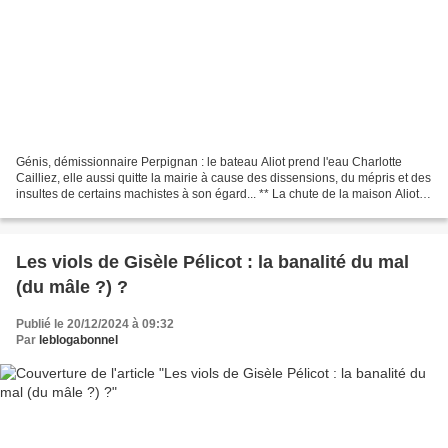
Génis, démissionnaire Perpignan : le bateau Aliot prend l'eau Charlotte
Cailliez, elle aussi quitte la mairie à cause des dissensions, du mépris et des
insultes de certains machistes à son égard... ** La chute de la maison Aliot
Face à l'inéligibilité...
Les viols de Gisèle Pélicot : la banalité du mal
(du mâle ?) ?
Publié le 20/12/2024 à 09:32
Par
leblogabonnel