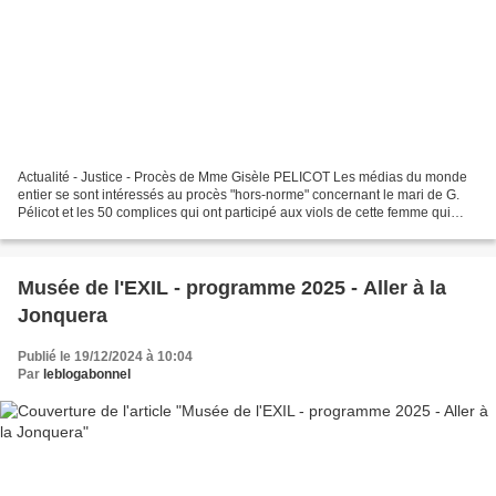
Actualité - Justice - Procès de Mme Gisèle PELICOT Les médias du monde
entier se sont intéressés au procès "hors-norme" concernant le mari de G.
Pélicot et les 50 complices qui ont participé aux viols de cette femme qui
avait été "endormie" par son mari....
Musée de l'EXIL - programme 2025 - Aller à la
Jonquera
Publié le 19/12/2024 à 10:04
Par
leblogabonnel