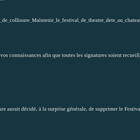
de
collioure
Maintenir
le
festival
de
theatre
dete
au
chatea
_
_
_
_
_
_
_
_
_
_
os connaissances afin que toutes les signatures soient recueilli
 aurait décidé, à la surprise générale, de supprimer le Festiva