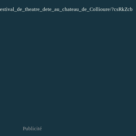
estival_de_theatre_dete_au_chateau_de_Collioure/?csRkZcb
Publicité