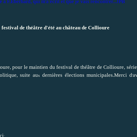
 à F.Eberhard, qui m'a écrit et que je vais rencontrer...JPB
festival de théâtre d'été au château de Collioure
ioure, pour le maintien du festival de théâtre de Collioure, sé
itique, suite au
dernières élections municipales.Merci d
a
x
'
ci
: