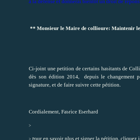
à la défense et donnerai bientôt un droit de réponse
** Monsieur le Maire de collioure: Maintenir le 
Ci-joint une petition de certains ha
itants de Coll
b
dès son édition 2014, depuis le changement pol
signature, et de faire suivre cette pétition.
Cordialement, Fa
rice E
erhard
b
b
>
our en savoir plus et signer la pétition, cliquez i
>
P