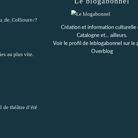
Le blogabonnel
u
de
Collioure
?
_
_
//
Création et information culturelle
Catalogne et... ailleurs.
Voir le profil de
leblogabonnel
sur le 
Overblog
es au plus vite.
l de théâtre d’été