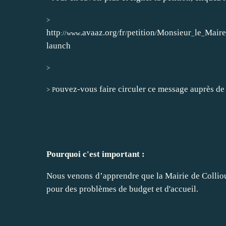
>
http
.avaaz.org
fr
petition
Monsieur
le
Maire
://www
/
/
/
_
_
launch
>
ouvez-vous faire circuler ce message auprès de v
>
P
Pourquoi c'est important :
Nous venons d’apprendre que la Mairie de Collioure
pour des problèmes de budget et d'accueil.