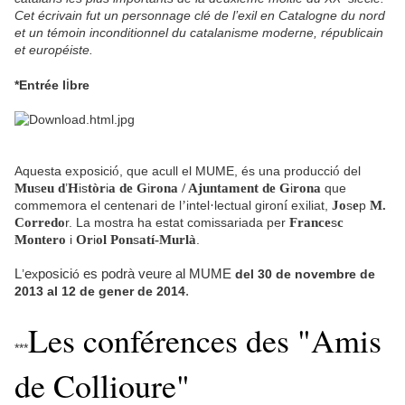
Cet écrivain fut un personnage clé de l’exil en Catalogne du nord
et un témoin inconditionnel du catalanisme moderne, républicain
et européiste.
i
*Entrée l
bre
Aquesta e
x
posici
ó
, que acull el MUME, és una producci
ó
del
Mu
s
eu d
’
H
is
tòr
i
a de G
i
rona / Ajuntament de G
i
rona
que
commemora el centenari de l
’
intel
·
lectual giron
í
e
x
iliat,
Jo
s
e
p
M.
Corredo
r. La mostra ha estat comissariada per
France
s
c
Montero
i
Or
i
ol Pon
s
atí-Murlà
.
L
e
posici
es podrà veure al MUME
’
x
ó
del 30 de novembre de
.
2013 al 12 de gener de 2014
Les conférences des "Amis
***
de Collioure"