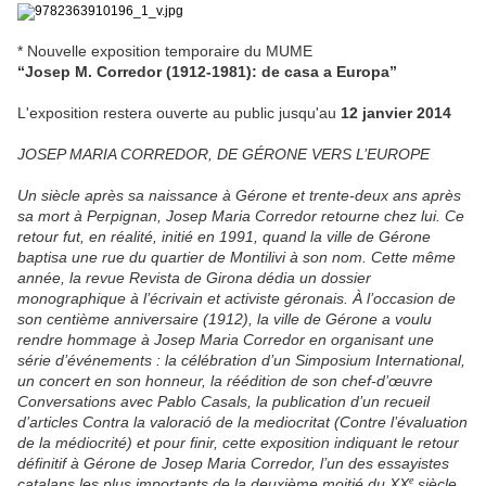
* Nouvelle exposition temporaire du MUME
“Josep M. Corredor (1912-1981): de casa a Europa”
L'exposition restera ouverte au public jusqu'au
12 janvier 2014
JOSEP MARIA CORREDOR, DE GÉRONE VERS L’EUROPE
Un siècle après sa naissance à Gérone et trente-deux ans après
sa mort à Perpignan, Josep Maria Corredor retourne chez lui. Ce
retour fut, en réalité, initié en 1991, quand la ville de Gérone
baptisa une rue du quartier de Montilivi à son nom. Cette même
année, la revue Revista de Girona dédia un dossier
monographique à l’écrivain et activiste géronais. À l’occasion de
son centième anniversaire (1912), la ville de Gérone a voulu
rendre hommage à Josep Maria Corredor en organisant une
série d’événements : la célébration d’un Simposium International,
un concert en son honneur, la réédition de son chef-d’œuvre
Conversations avec Pablo Casals, la publication d’un recueil
d’articles Contra la valoració de la mediocritat (Contre l’évaluation
de la médiocrité) et pour finir, cette exposition indiquant le retour
définitif à Gérone de Josep Maria Corredor, l’un des essayistes
e
catalans les plus importants de la deuxième moitié du XX
siècle.