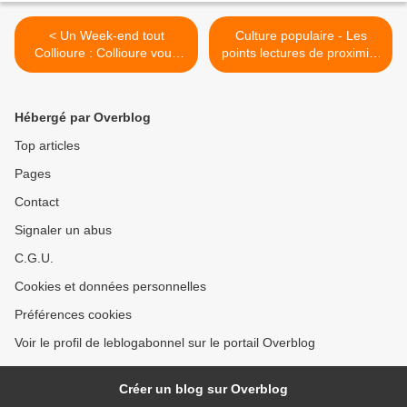
< Un Week-end tout
Culture populaire - Les
Collioure : Collioure vous
points lectures de proximité
fait la cour - Casals à
à Perpignan : Vernet-
Collioure - Collioure par
Salanque - Les Francas >
J.Iglésis
Hébergé par Overblog
Top articles
Pages
Contact
Signaler un abus
C.G.U.
Cookies et données personnelles
Préférences cookies
Voir le profil de leblogabonnel sur le portail Overblog
Créer un blog sur Overblog