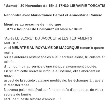
* Samedi 30 Novembre de 15h à 17H30 LIBRAIRIE TORCATIS
Rencontre avec
Marie-france Barbet
et
Anne-Marie Romero
Meurtres au royaume de majorque
T3 "Le boucher de Collioure"
éd Mare Nostrum
"Aprés LE SECRET DU JACQUET et LES TESTAMENTS
MAUDITS,
voici
MEURTRE AU ROYAUME DE MAJORQUE
roman à quatre
mains
où les auteures restent fidèles à leur ecriture alerte, truculente et
teintée
d'humour noir au service d'une intrigue savamment tricotée.
En situant cette nouvelle intrigue à Cotlliure, elles abordent un
nouvel
aspect de la société catalane médiévale: les échanges à travers
la Méditterranée.
Nouveau polar médiéval sur fond de trafic d'eunuques, de vieux
secrets de famille
et d'une funeste histoire d'amour....."