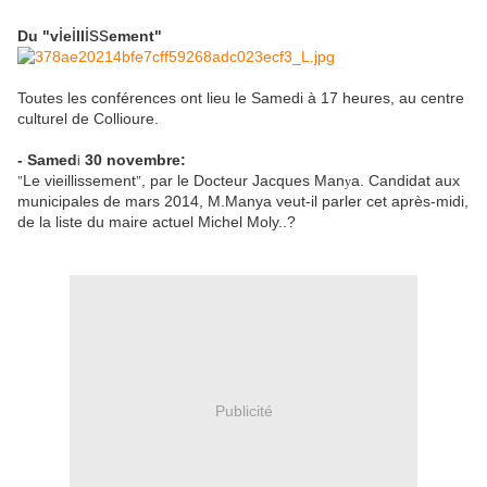
i
i
iss
Du "v
e
ll
ement"
Toutes les conférences ont lieu le Samedi à 17 heures, au centre
culturel de Collioure.
- Samed
30 novembre:
i
Le vieillissement
, par le Docteur Jacques Man
a. Candidat aux
"
"
y
municipales de mars 2014, M.Manya veut-il parler cet après-midi,
de la liste du maire actuel Michel Moly..?
Publicité