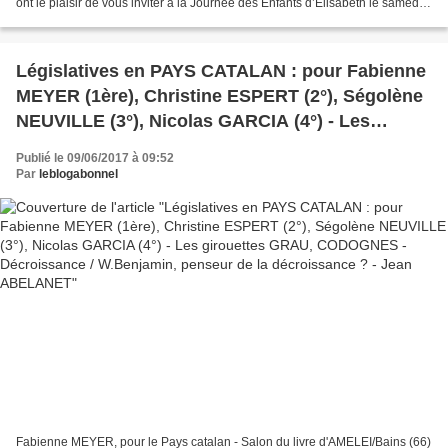
ont le plaisir de vous inviter à la Journée des Enfants d’Elisabeth le samedi
10 juin 2017 à 11h à la Maternité...
Législatives en PAYS CATALAN : pour Fabienne
MEYER (1ère), Christine ESPERT (2°), Ségolène
NEUVILLE (3°), Nicolas GARCIA (4°) - Les
girouettes GRAU, CODOGNES - Décroissance /
Publié le 09/06/2017 à 09:52
W.Benjamin, penseur de la décroissance ? -
Par
leblogabonnel
Jean ABELANET
Fabienne MEYER, pour le Pays catalan - Salon du livre d'AMELEI/Bains (66)