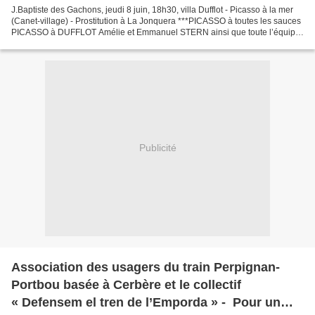
J.Baptiste des Gachons, jeudi 8 juin, 18h30, villa Dufflot - Picasso à la mer
(Canet-village) - Prostitution à La Jonquera ***PICASSO à toutes les sauces
PICASSO à DUFFLOT Amélie et Emmanuel STERN ainsi que toute l’équipe
de la Villa Duflot vous prient...
Publicité
Association des usagers du train Perpignan-
Portbou basée à Cerbère et le collectif
« Defensem el tren de l’Emporda » - Pour un