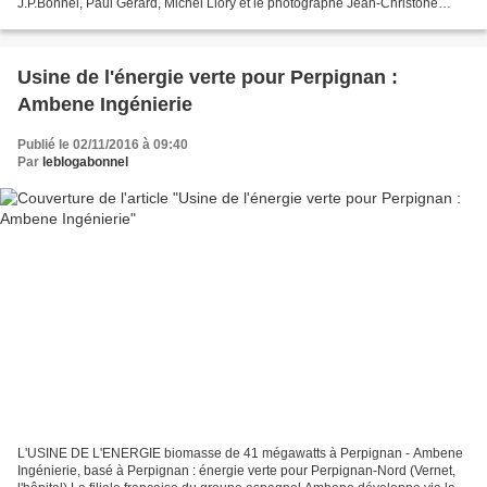
J.P.Bonnel, Paul Gérard, Michel Llory et le photographe Jean-Christohe
Milhet Médiathèque du Boulou (66) le vendredi...
Usine de l'énergie verte pour Perpignan :
Ambene Ingénierie
Publié le 02/11/2016 à 09:40
Par
leblogabonnel
L'USINE DE L'ENERGIE biomasse de 41 mégawatts à Perpignan - Ambene
Ingénierie, basé à Perpignan : énergie verte pour Perpignan-Nord (Vernet,