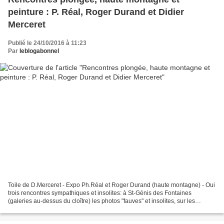
peinture : P. Réal, Roger Durand et Didier
Merceret
Publié le 24/10/2016 à 11:23
Par
leblogabonnel
Toile de D.Merceret - Expo Ph.Réal et Roger Durand (haute montagne) - Oui
trois rencontres sympathiques et insolites: à St-Génis des Fontaines
(galeries au-dessus du cloître) les photos "fauves" et insolites, sur les
poissons et fonds marins, du plongeur...