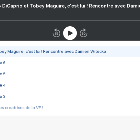
 DiCaprio et Tobey Maguire, c'est lui ! Rencontre avec Dam
bey Maguire, c'est lui ! Rencontre avec Damien Witecka
e 6
e 5
e 4
e 3
s créatrices de la VF !
e 2
e 1