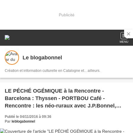
Publicité
MENU
Le blogabonnel
Création et information culturelle en Catalogne et... ailleurs.
LE PÉCHÉ OGÉMIQUE à la Rencontre -
Barcelona : Thyssen - PORTBOU Café -
Rencontre : les néo-ruraux avec J.P.Bonnel,
Paul Gérard, Michel Llory et le photographe
Publié le 04/11/2016 à 09:36
Jean-Christophe Milhet - Maternité d'Elne et
Par
leblogabonnel
Visa - Le dramaturge catalan Josep Maria Miró