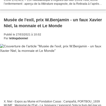
l’enfermement : aperçu de la littérature espagnole, de la Retirada à l’après
1945. Une conférence d’Eva Raynal. En 1939,...
Musée de l'exil, prix W.Benjamin - un faux Xavier
Niel, la monnaie et Le Monde
Publié le 27/03/2021 à 10:02
Par
leblogabonnel
X. Niel - Expos au Mume et Fondation Casas : Campañà, PORTBOU_1939
MUME : Memorial de l'Exil - La Jonquera L'exposició Sota la llum del mar es