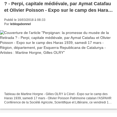
? - Perpi, capitale médiévale, par Aymat Catafau
et Olivier Poisson - Expo sur le camp des Haras
1939, samedi 17 mars - Région, département,
Publié le 16/03/2018 à 08:33
par Esquerra Republicana de Catalunya -
Par
leblogabonnel
Artistes : Martine Horgne, Gilles OLRY
Tableau de Martine Horgne - Gilles OLRY à Céret - Expo sur le camp des
Haras 1939, samedi 17 mars - Olivier Poisson Patrimoine catalan l'ASPAHR
Conférence de la Société Agricole, Scientifique et Littéraire, ce vendredi 16
Mars, à 17h30, Caserne Galiéni...