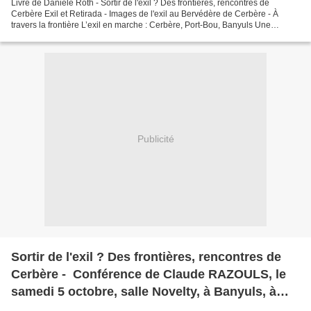
Livre de Danièle Roth - Sortir de l'exil ? Des frontières, rencontres de
Cerbère Exil et Retirada - Images de l'exil au Bervédère de Cerbère - À
travers la frontière L’exil en marche : Cerbère, Port-Bou, Banyuls Une
exposition et un livret de Pierre-Julien...
Publicité
Sortir de l'exil ? Des frontières, rencontres de
Cerbère - Conférence de Claude RAZOULS, le
samedi 5 octobre, salle Novelty, à Banyuls, à
partir de 17 heures