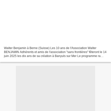
Walter Benjamin à Berne (Suisse) Les 10 ans de l'Association Walter
BENJAMIN Adhérents et amis de l'association "sans frontières" fêteront le 14
juin 2025 les dix ans de sa création à Banyuls sur Mer Le programme ra
diffusé plus tard : lectures et présentation...