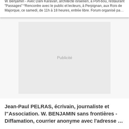
W. Benjamin - Avec Dani Karavan, architecte israélien, à Port-bou, restaurant
"Passages" *Rencontre avec le public et lecteurs, à Perpignan, aux Rois de
Majorque, ce samedi, de 11h à 18 heures, entrée libre. Forum organisé par
le CD66. Accueil > Annuaire...
Publicité
Jean-Paul PELRAS, écrivain, journaliste et
l"Association. W. BENJAMIN sans frontières -
Diffamation, courrier anonyme avec l'adresse de
J.-P. Bonnel