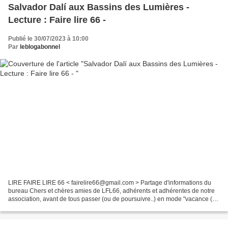
Salvador Dalí aux Bassins des Lumières -
Lecture : Faire lire 66 -
Publié le 30/07/2023 à 10:00
Par
leblogabonnel
LIRE FAIRE LIRE 66 < fairelire66@gmail.com > Partage d'informations du
bureau Chers et chères amies de LFL66, adhérents et adhérentes de notre
association, avant de tous passer (ou de poursuivre..) en mode "vacance (s)"
et de bien en profiter, nous souhaitons...