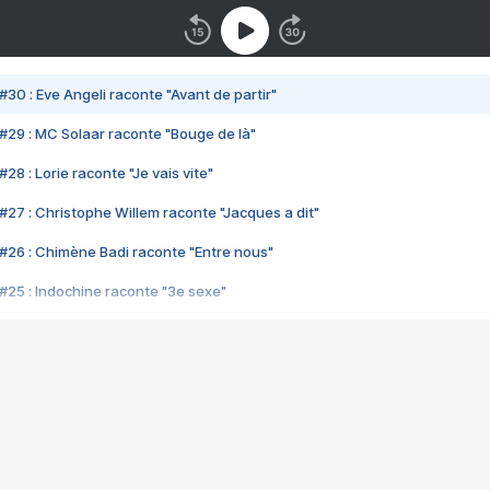
#30 : Eve Angeli raconte "Avant de partir"
#29 : MC Solaar raconte "Bouge de là"
28 : Lorie raconte "Je vais vite"
#27 : Christophe Willem raconte "Jacques a dit"
#26 : Chimène Badi raconte "Entre nous"
#25 : Indochine raconte "3e sexe"
#24 : Zaho raconte "C'est chelou"
#23 : Patrick Bruel raconte "Au café des délices"
#22 : Kyo raconte "Le chemin"
#21 : Nolwenn Leroy raconte "Cassé"
#20 : Patrick Hernandez raconte "Born to be alive"