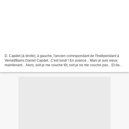
D. Capdet (à droite); à gauche, l'ancien correspondant de l'Indépendant à
Vernet/Bains Daniel Capdet...C'est lundi ! En avance... Mais je suis vieux
maintenant... Alors, soit je me couche tôt, soit je ne me couche pas... Et dans
les 2 cas j'oublie que...