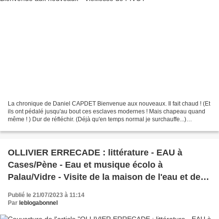
La chronique de Daniel CAPDET Bienvenue aux nouveaux. Il fait chaud ! (Et
ils ont pédalé jusqu'au bout ces esclaves modernes ! Mais chapeau quand
même ! ) Dur de réfléchir. (Déjà qu'en temps normal je surchauffe...)
Cependant, il m'est arrivé un truc...
OLLIVIER ERRECADE : littérature - EAU à
Cases/Pène - Eau et musique écolo à
Palau/Vidre - Visite de la maison de l'eau et de la
Méditerranée, chaque vendredi -
Publié le 21/07/2023 à 11:14
Par
leblogabonnel