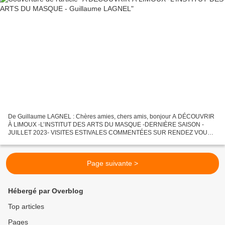
De Guillaume LAGNEL : Chères amies, chers amis, bonjour A DÉCOUVRIR
À LIMOUX -L’INSTITUT DES ARTS DU MASQUE -DERNIÈRE SAISON -
JUILLET 2023- VISITES ESTIVALES COMMENTÉES SUR RENDEZ VOUS -
Contact 0611681560- Dimanche 23, mercredi 26, samedi 29 juillet...
Page suivante >
Hébergé par Overblog
Top articles
Pages